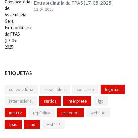
Extraordinária da FPAS (17-05-2025)
12-04-2025
ETIQUETAS
convocatória
assembleia
concurso
logotipo
internacional
surdos
intérprete
lgp
mai112
república
projectos
website
fpas
eud
MAI 112