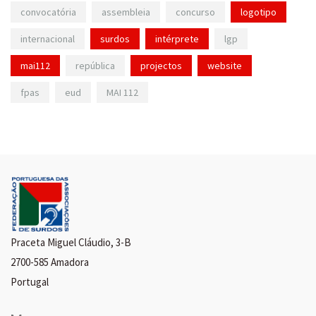
convocatória
assembleia
concurso
logotipo
internacional
surdos
intérprete
lgp
mai112
república
projectos
website
fpas
eud
MAI 112
Praceta Miguel Cláudio, 3-B
2700-585 Amadora
Portugal