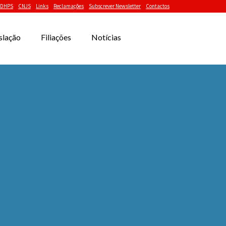
DHPS
CNJS
Links
Reclamações
Subscrever Newsletter
Contactos
slação
Filiações
Notícias