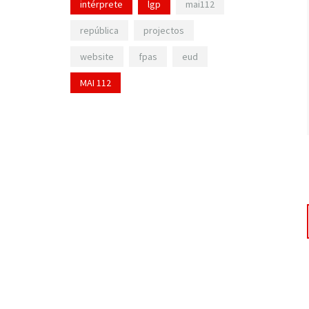
intérprete
lgp
mai112
república
projectos
website
fpas
eud
MAI 112