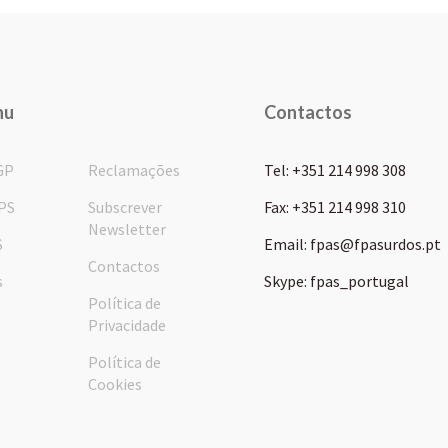
nu
Contactos
GP
Reclamações
Tel: +351 214 998 308
PS
Subscrever
Fax: +351 214 998 310
Newsletter
S
Email: fpas@fpasurdos.pt
Contactos
s
Skype: fpas_portugal
Política de
Privacidade
Política de
Cookies