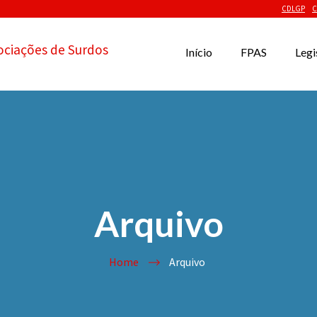
CDLGP
C
ociações de Surdos
Início
FPAS
Legi
Arquivo
Home
Arquivo