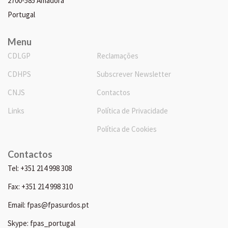
2700-585 Amadora
Portugal
Menu
CDLGP
Reclamações
CDHPS
Subscrever Newsletter
CNJS
Contactos
Links
Política de Privacidade
Política de Cookies
Contactos
Tel: +351 214 998 308
Fax: +351 214 998 310
Email: fpas@fpasurdos.pt
Skype: fpas_portugal