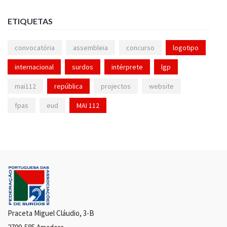
ETIQUETAS
convocatória
assembleia
concurso
logotipo
internacional
surdos
intérprete
lgp
mai112
república
projectos
website
fpas
eud
MAI 112
Praceta Miguel Cláudio, 3-B