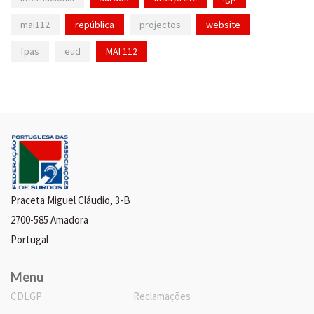
mai112
república
projectos
website
fpas
eud
MAI 112
Praceta Miguel Cláudio, 3-B
2700-585 Amadora
Portugal
Menu
CDLGP
Reclamações