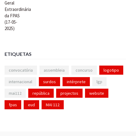
ETIQUETAS
convocatória
assembleia
concurso
logotipo
internacional
surdos
intérprete
lgp
mai112
república
projectos
website
fpas
eud
MAI 112