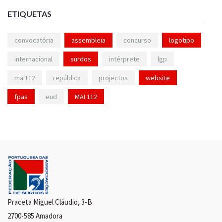
ETIQUETAS
convocatória
assembleia
concurso
logotipo
internacional
surdos
intérprete
lgp
mai112
república
projectos
website
fpas
eud
MAI 112
Praceta Miguel Cláudio, 3-B
2700-585 Amadora