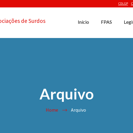
CDLGP
C
ociações de Surdos
Início
FPAS
Legi
Arquivo
Home
Arquivo