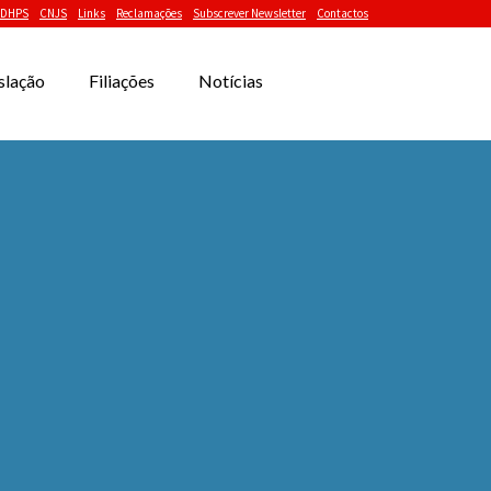
DHPS
CNJS
Links
Reclamações
Subscrever Newsletter
Contactos
slação
Filiações
Notícias