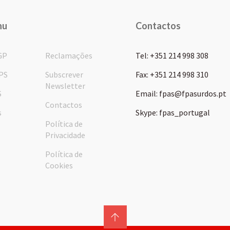
nu
Contactos
GP
Reclamações
Tel: +351 214 998 308
PS
Subscrever
Fax: +351 214 998 310
Newsletter
S
Email: fpas@fpasurdos.pt
Contactos
s
Skype: fpas_portugal
Política de
Privacidade
Política de
Cookies