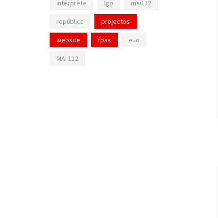
intérprete
lgp
mai112
república
projectos
website
fpas
eud
MAI 112