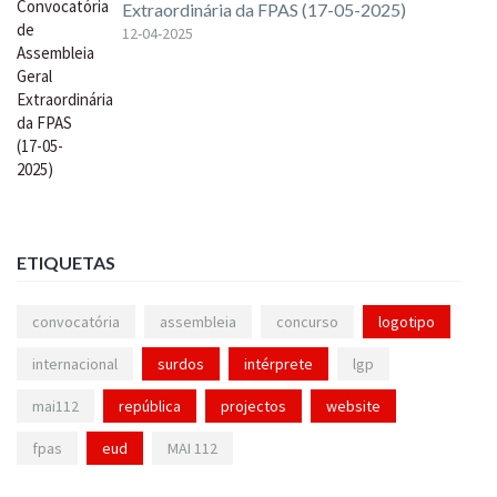
Extraordinária da FPAS (17-05-2025)
12-04-2025
ETIQUETAS
convocatória
assembleia
concurso
logotipo
internacional
surdos
intérprete
lgp
mai112
república
projectos
website
fpas
eud
MAI 112