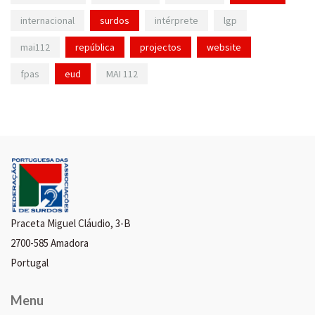
internacional
surdos
intérprete
lgp
mai112
república
projectos
website
fpas
eud
MAI 112
Praceta Miguel Cláudio, 3-B
2700-585 Amadora
Portugal
Menu