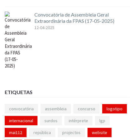
Convocatória de Assembleia Geral
Extraordinária da FPAS (17-05-2025)
12-04-2025
ETIQUETAS
convocatória
assembleia
concurso
logotipo
internacional
surdos
intérprete
lgp
mai112
república
projectos
website