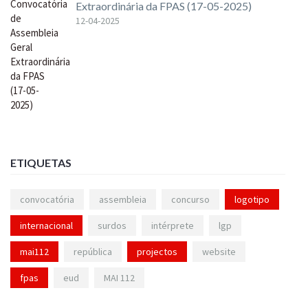
Extraordinária da FPAS (17-05-2025)
12-04-2025
ETIQUETAS
convocatória
assembleia
concurso
logotipo
internacional
surdos
intérprete
lgp
mai112
república
projectos
website
fpas
eud
MAI 112