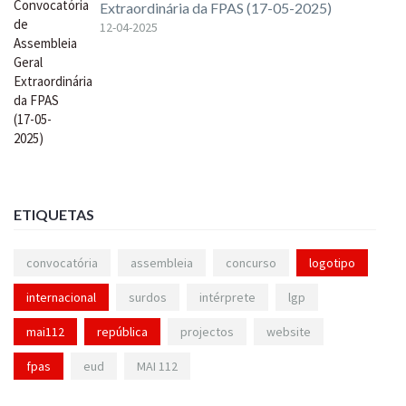
Extraordinária da FPAS (17-05-2025)
12-04-2025
ETIQUETAS
convocatória
assembleia
concurso
logotipo
internacional
surdos
intérprete
lgp
mai112
república
projectos
website
fpas
eud
MAI 112