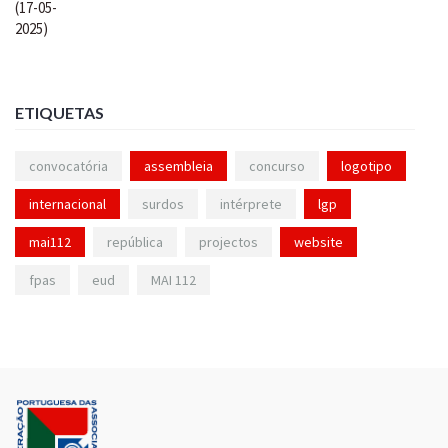
ETIQUETAS
convocatória
assembleia
concurso
logotipo
internacional
surdos
intérprete
lgp
mai112
república
projectos
website
fpas
eud
MAI 112