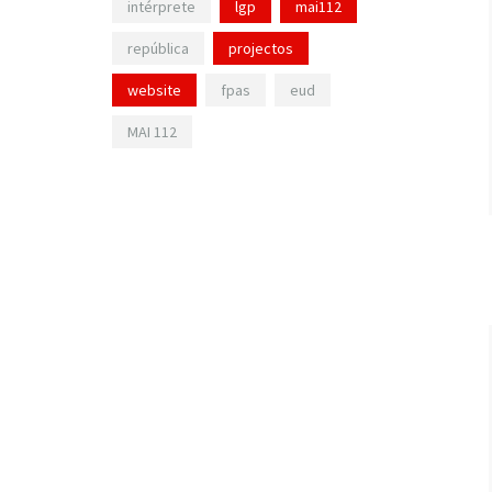
intérprete
lgp
mai112
república
projectos
website
fpas
eud
MAI 112