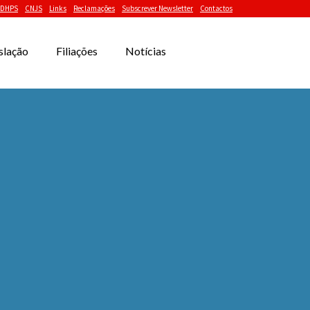
DHPS
CNJS
Links
Reclamações
Subscrever Newsletter
Contactos
slação
Filiações
Notícias