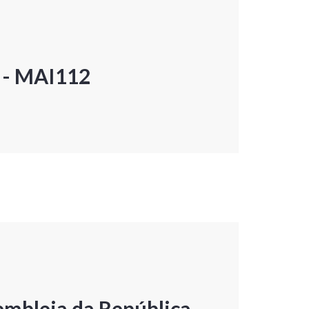
P - MAI112
embleia da República