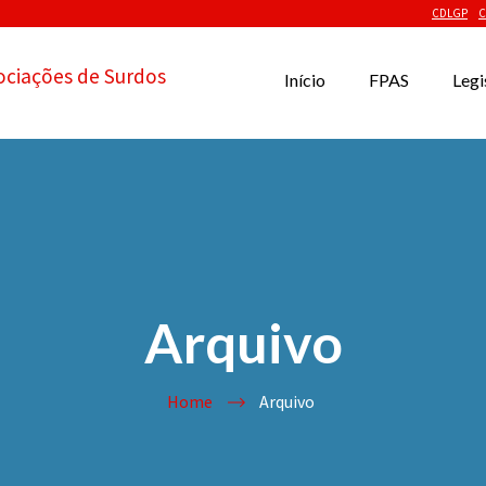
CDLGP
C
ociações de Surdos
Início
FPAS
Legi
Arquivo
Home
Arquivo