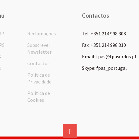
nu
Contactos
GP
Reclamações
Tel: +351 214 998 308
PS
Subscrever
Fax: +351 214 998 310
Newsletter
S
Email: fpas@fpasurdos.pt
Contactos
s
Skype: fpas_portugal
Política de
Privacidade
Política de
Cookies