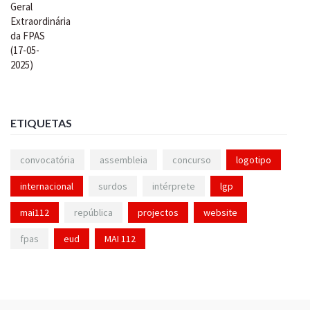
ETIQUETAS
convocatória
assembleia
concurso
logotipo
internacional
surdos
intérprete
lgp
mai112
república
projectos
website
fpas
eud
MAI 112