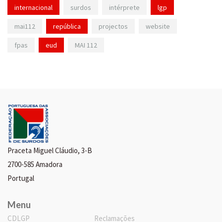
internacional
surdos
intérprete
lgp
mai112
república
projectos
website
fpas
eud
MAI 112
Praceta Miguel Cláudio, 3-B
2700-585 Amadora
Portugal
Menu
CDLGP
Reclamações