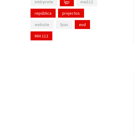
intérprete
lgp
mai112
república
projectos
website
fpas
eud
MAI 112