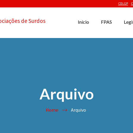
CDLGP
C
ociações de Surdos
Início
FPAS
Legi
Arquivo
Home
Arquivo