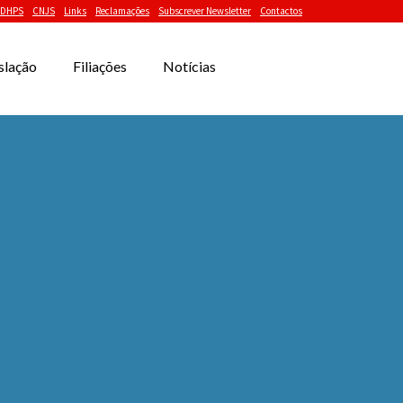
DHPS
CNJS
Links
Reclamações
Subscrever Newsletter
Contactos
slação
Filiações
Notícias