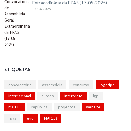
Extraordinária da FPAS (17-05-2025)
12-04-2025
ETIQUETAS
convocatória
assembleia
concurso
logotipo
internacional
surdos
intérprete
lgp
mai112
república
projectos
website
fpas
eud
MAI 112