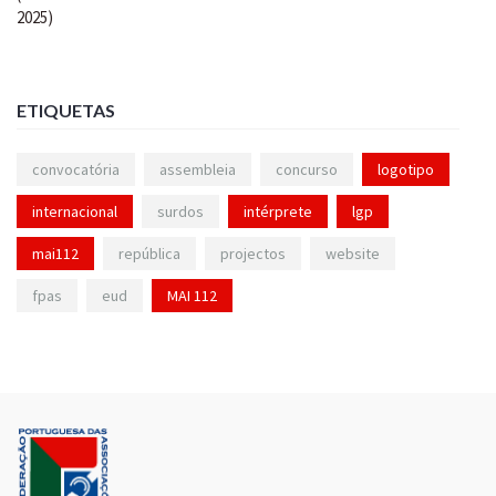
ETIQUETAS
convocatória
assembleia
concurso
logotipo
internacional
surdos
intérprete
lgp
mai112
república
projectos
website
fpas
eud
MAI 112