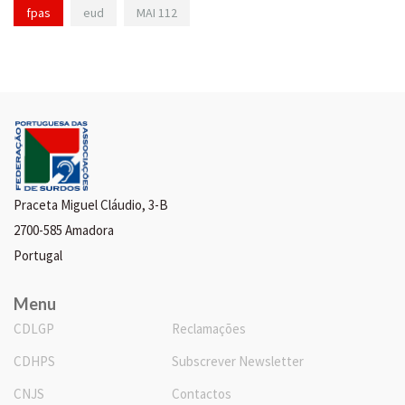
fpas
eud
MAI 112
Praceta Miguel Cláudio, 3-B
2700-585 Amadora
Portugal
Menu
CDLGP
Reclamações
CDHPS
Subscrever Newsletter
CNJS
Contactos