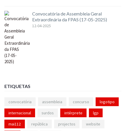
Convocatória de Assembleia Geral
Extraordinária da FPAS (17-05-2025)
12-04-2025
ETIQUETAS
convocatória
assembleia
concurso
logotipo
internacional
surdos
intérprete
lgp
mai112
república
projectos
website