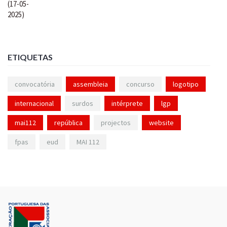
ETIQUETAS
convocatória
assembleia
concurso
logotipo
internacional
surdos
intérprete
lgp
mai112
república
projectos
website
fpas
eud
MAI 112