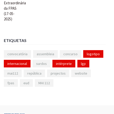
ETIQUETAS
convocatória
assembleia
concurso
logotipo
internacional
surdos
intérprete
lgp
mai112
república
projectos
website
fpas
eud
MAI 112