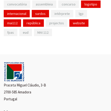
convocatória
assembleia
concurso
logotipo
internacional
surdos
intérprete
lgp
mai112
república
projectos
website
fpas
eud
MAI 112
Praceta Miguel Cláudio, 3-B
2700-585 Amadora
Portugal