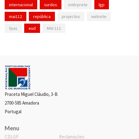
internacional
surdos
intérprete
lgp
mai112
república
projectos
website
fpas
eud
MAI 112
Praceta Miguel Cláudio, 3-B
2700-585 Amadora
Portugal
Menu
CDLGP
Reclamações