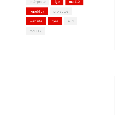
intérprete
lgp
mai112
república
projectos
website
fpas
eud
MAI 112