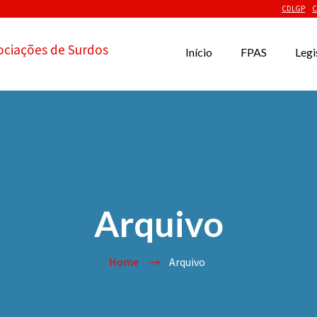
CDLGP
C
ociações de Surdos
Início
FPAS
Legi
Arquivo
Home
Arquivo