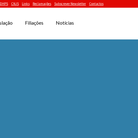
DHPS
CNJS
Links
Reclamações
Subscrever Newsletter
Contactos
slação
Filiações
Notícias