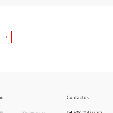
nu
Contactos
GP
Reclamações
Tel: +351 214 998 308