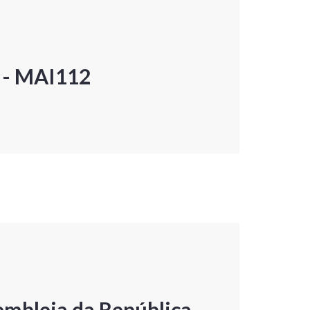
P - MAI112
embleia da República