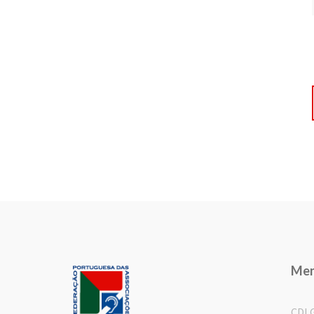
Me
CDL