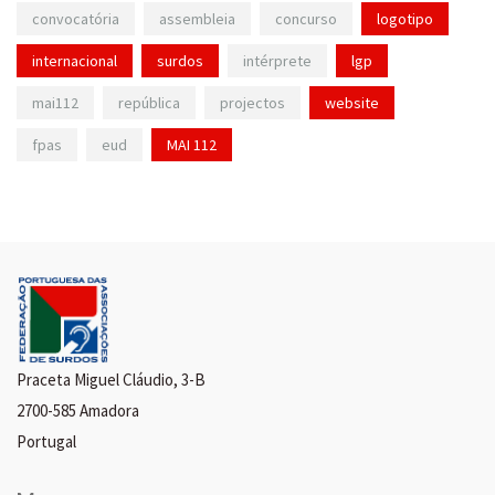
convocatória
assembleia
concurso
logotipo
internacional
surdos
intérprete
lgp
mai112
república
projectos
website
fpas
eud
MAI 112
Praceta Miguel Cláudio, 3-B
2700-585 Amadora
Portugal