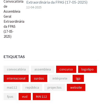
Extraordinária da FPAS (17-05-2025)
12-04-2025
ETIQUETAS
convocatória
assembleia
concurso
logotipo
internacional
surdos
intérprete
lgp
mai112
república
projectos
website
fpas
eud
MAI 112