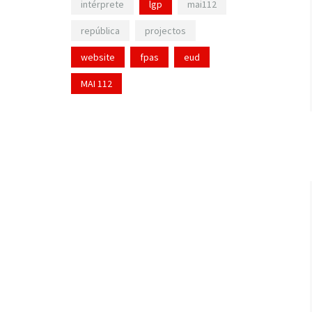
intérprete
lgp
mai112
república
projectos
website
fpas
eud
MAI 112