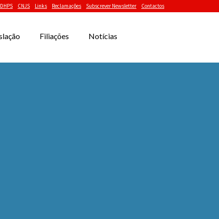
DHPS
CNJS
Links
Reclamações
Subscrever Newsletter
Contactos
slação
Filiações
Notícias