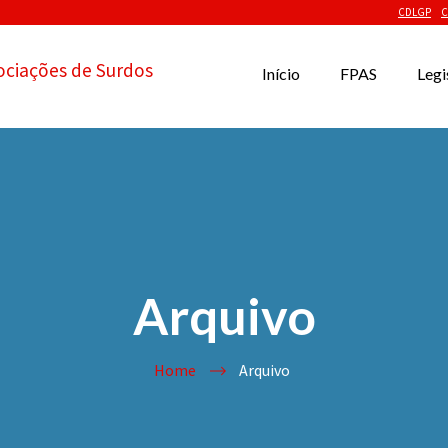
CDLGP
C
ociações de Surdos
Início
FPAS
Legi
Arquivo
Home
Arquivo