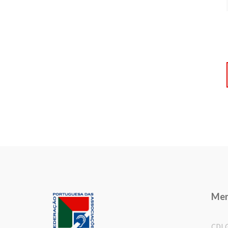
Me
CDL