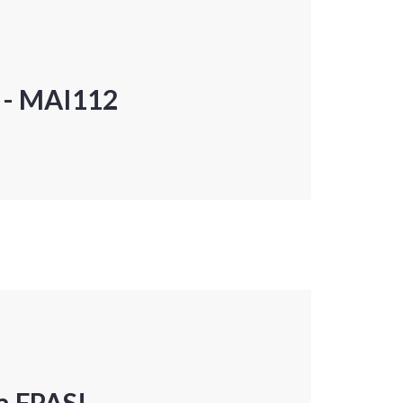
P - MAI112
a FPAS!