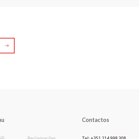
nu
Contactos
GP
Reclamações
Tel: +351 214 998 308