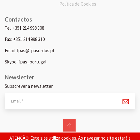
Política de Cookies
Contactos
Tel: +351 214 998 308
Fax: +351 214 998 310
Email: fpas@fpasurdos.pt
Skype: fpas_portugal
Newsletter
Subscrever a newsletter
© 2026 FPAS. Todos os direitos reservados.
ATENÇÃO
: Este site utiliza cookies. Ao navegar no site estará a