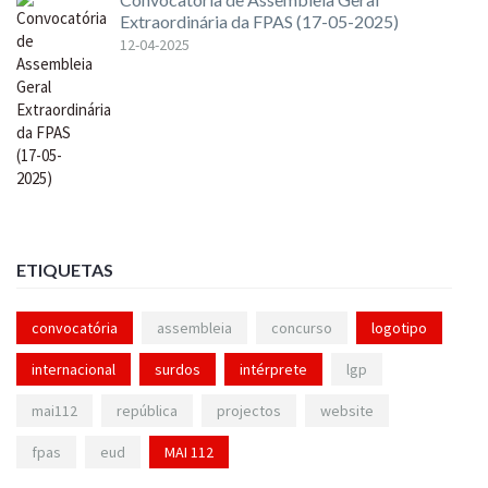
Extraordinária da FPAS (17-05-2025)
12-04-2025
ETIQUETAS
convocatória
assembleia
concurso
logotipo
internacional
surdos
intérprete
lgp
mai112
república
projectos
website
fpas
eud
MAI 112