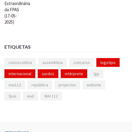
ETIQUETAS
convocatória
assembleia
concurso
logotipo
internacional
surdos
intérprete
lgp
mai112
república
projectos
website
fpas
eud
MAI 112