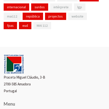
internacional
surdos
intérprete
lgp
mai112
república
projectos
website
fpas
eud
MAI 112
Praceta Miguel Cláudio, 3-B
2700-585 Amadora
Portugal
Menu