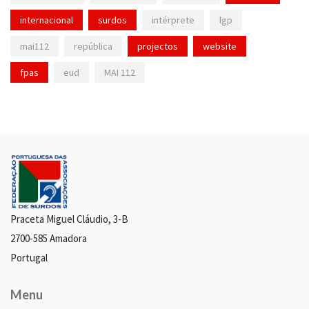
internacional
surdos
intérprete
lgp
mai112
república
projectos
website
fpas
eud
MAI 112
Praceta Miguel Cláudio, 3-B
2700-585 Amadora
Portugal
Menu