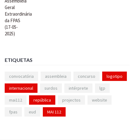
ETIQUETAS
convocatória
assembleia
concurso
logotipo
internacional
surdos
intérprete
lgp
mai112
república
projectos
website
fpas
eud
MAI 112