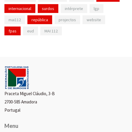
internacional
surdos
intérprete
lgp
mai112
república
projectos
website
fpas
eud
MAI 112
Praceta Miguel Cláudio, 3-B
2700-585 Amadora
Portugal
Menu