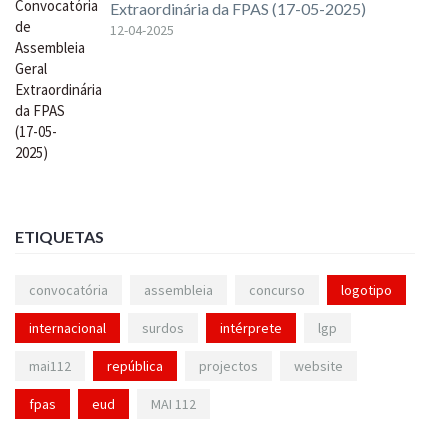
Extraordinária da FPAS (17-05-2025)
12-04-2025
ETIQUETAS
convocatória
assembleia
concurso
logotipo
internacional
surdos
intérprete
lgp
mai112
república
projectos
website
fpas
eud
MAI 112