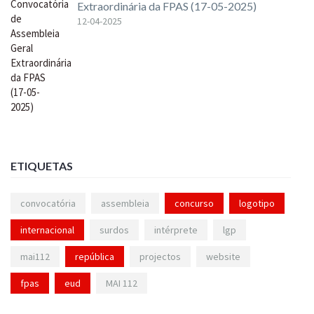
Extraordinária da FPAS (17-05-2025)
12-04-2025
ETIQUETAS
convocatória
assembleia
concurso
logotipo
internacional
surdos
intérprete
lgp
mai112
república
projectos
website
fpas
eud
MAI 112