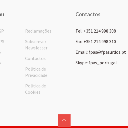
nu
Contactos
GP
Reclamações
Tel: +351 214 998 308
PS
Subscrever
Fax: +351 214 998 310
Newsletter
S
Email: fpas@fpasurdos.pt
Contactos
s
Skype: fpas_portugal
Política de
Privacidade
Política de
Cookies