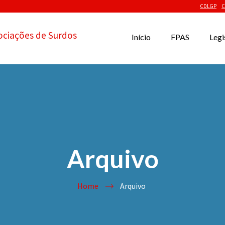
CDLGP
C
ociações de Surdos
Início
FPAS
Legi
Arquivo
Home
Arquivo