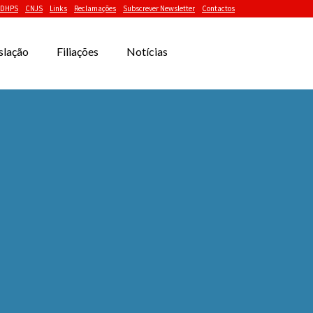
DHPS
CNJS
Links
Reclamações
Subscrever Newsletter
Contactos
slação
Filiações
Notícias