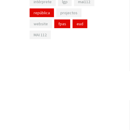
intérprete
lgp
mai112
república
projectos
website
fpas
eud
MAI 112