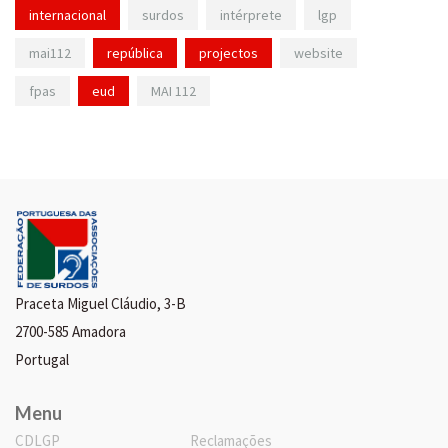
internacional
surdos
intérprete
lgp
mai112
república
projectos
website
fpas
eud
MAI 112
Praceta Miguel Cláudio, 3-B
2700-585 Amadora
Portugal
Menu
CDLGP
Reclamações