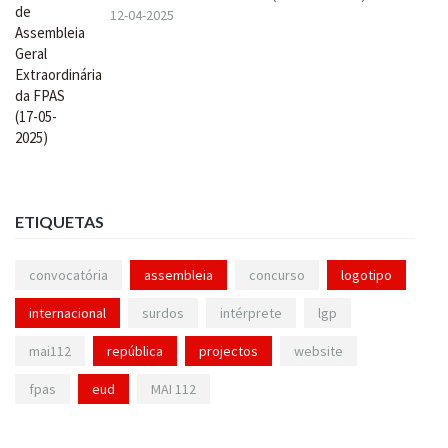
12-04-2025
ETIQUETAS
convocatória
assembleia
concurso
logotipo
internacional
surdos
intérprete
lgp
mai112
república
projectos
website
fpas
eud
MAI 112