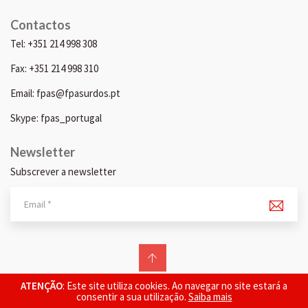
Contactos
Tel: +351 214 998 308
Fax: +351 214 998 310
Email: fpas@fpasurdos.pt
Skype: fpas_portugal
Newsletter
Subscrever a newsletter
© 2026 FPAS. Todos os direitos reservados.
ATENÇÃO
: Este site utiliza cookies. Ao navegar no site estará a
consentir a sua utilização.
Saiba mais