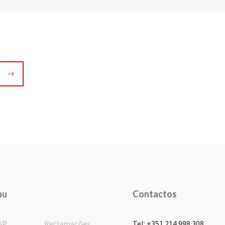
nu
Contactos
GP
Reclamações
Tel: +351 214 998 308