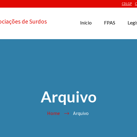
CDLGP
C
ociações de Surdos
Início
FPAS
Legi
Arquivo
Home
Arquivo