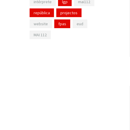
intérprete
lgp
mai112
república
projectos
website
fpas
eud
MAI 112