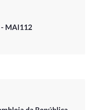
P - MAI112
embleia da República