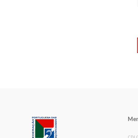
Me
CDL