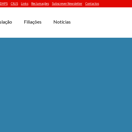
DHPS
CNJS
Links
Reclamações
Subscrever Newsletter
Contactos
slação
Filiações
Notícias