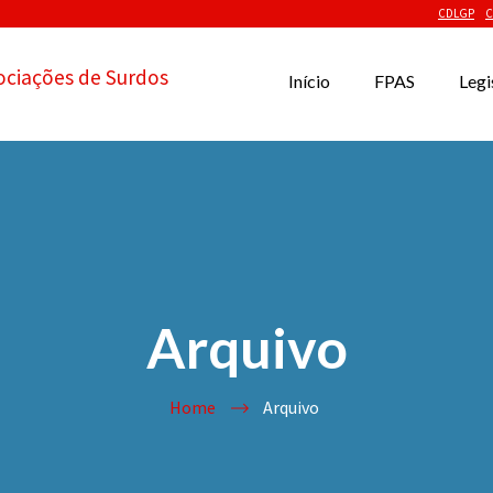
CDLGP
C
ociações de Surdos
Início
FPAS
Legi
Arquivo
Home
Arquivo