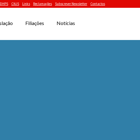
DHPS
CNJS
Links
Reclamações
Subscrever Newsletter
Contactos
slação
Filiações
Notícias