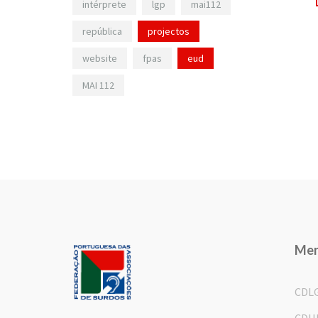
intérprete
lgp
mai112
república
projectos
website
fpas
eud
MAI 112
Me
CDL
CDH