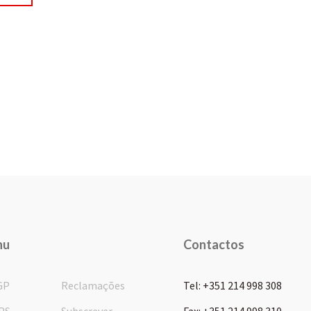
nu
Contactos
GP
Reclamações
Tel: +351 214 998 308
PS
Subscrever
Fax: +351 214 998 310