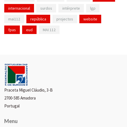
internacional
surdos
intérprete
lgp
mai112
república
projectos
website
fpas
eud
MAI 112
Praceta Miguel Cláudio, 3-B
2700-585 Amadora
Portugal
Menu