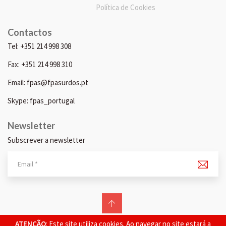
Política de Cookies
Contactos
Tel: +351 214 998 308
Fax: +351 214 998 310
Email: fpas@fpasurdos.pt
Skype: fpas_portugal
Newsletter
Subscrever a newsletter
© 2026 FPAS. Todos os direitos reservados.
ATENÇÃO
: Este site utiliza cookies. Ao navegar no site estará a