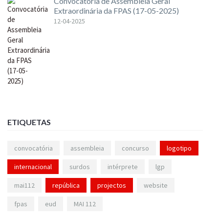
Convocatória de Assembleia Geral
Extraordinária da FPAS (17-05-2025)
12-04-2025
ETIQUETAS
convocatória
assembleia
concurso
logotipo
internacional
surdos
intérprete
lgp
mai112
república
projectos
website
fpas
eud
MAI 112