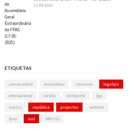
12-04-2025
ETIQUETAS
convocatória
assembleia
concurso
logotipo
internacional
surdos
intérprete
lgp
mai112
república
projectos
website
fpas
eud
MAI 112