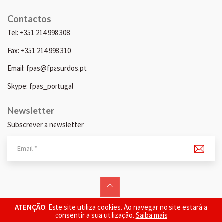
Contactos
Tel: +351 214 998 308
Fax: +351 214 998 310
Email: fpas@fpasurdos.pt
Skype: fpas_portugal
Newsletter
Subscrever a newsletter
© 2026 FPAS. Todos os direitos reservados.
ATENÇÃO
: Este site utiliza cookies. Ao navegar no site estará a
consentir a sua utilização.
Saiba mais