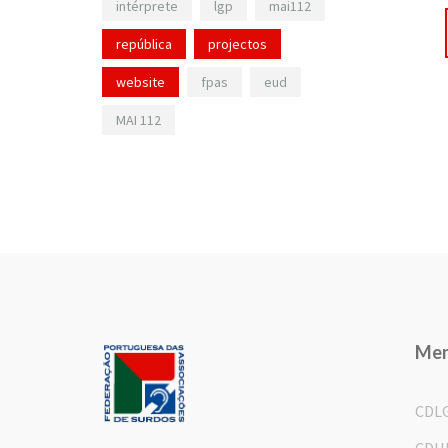
intérprete
lgp
mai112
república
projectos
website
fpas
eud
MAI 112
Me
CDL
CDH