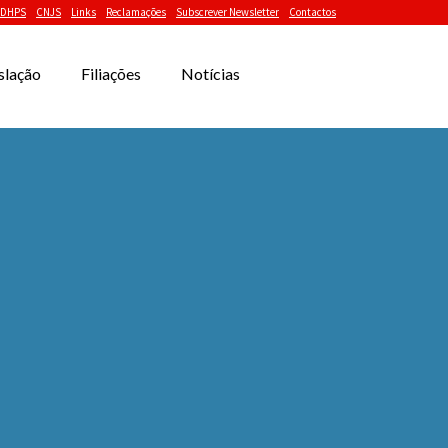
DHPS
CNJS
Links
Reclamações
Subscrever Newsletter
Contactos
slação
Filiações
Notícias