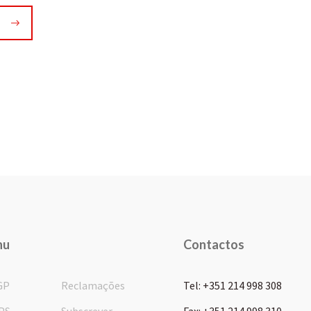
nu
Contactos
GP
Reclamações
Tel: +351 214 998 308
PS
Subscrever
Fax: +351 214 998 310