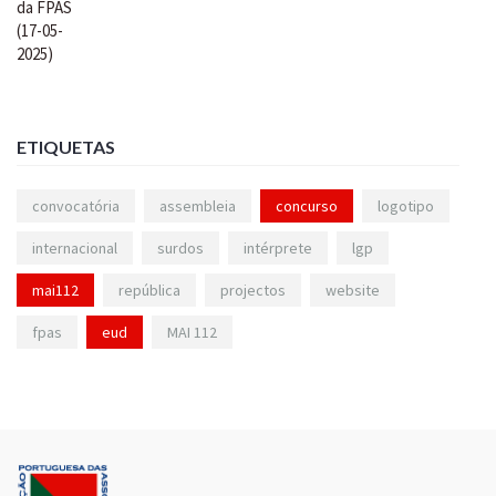
ETIQUETAS
convocatória
assembleia
concurso
logotipo
internacional
surdos
intérprete
lgp
mai112
república
projectos
website
fpas
eud
MAI 112