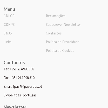
Menu
CDLGP
Reclamações
CDHPS
Subscrever Newsletter
CNJS
Contactos
Links
Política de Privacidade
Política de Cookies
Contactos
Tel: +351 214 998 308
Fax: +351 214 998 310
Email: fpas@fpasurdos.pt
Skype: fpas_portugal
Newsletter