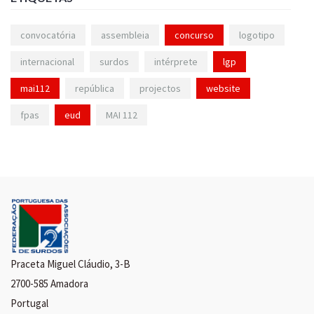
convocatória
assembleia
concurso
logotipo
internacional
surdos
intérprete
lgp
mai112
república
projectos
website
fpas
eud
MAI 112
Praceta Miguel Cláudio, 3-B
2700-585 Amadora
Portugal