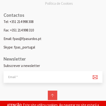
Política de Cookies
Contactos
Tel: +351 214 998 308
Fax: +351 214 998 310
Email: fpas@fpasurdos.pt
Skype: fpas_portugal
Newsletter
Subscrever a newsletter
© 2026 FPAS. Todos os direitos reservados.
ATENÇÃO
: Este site utiliza cookies. Ao navegar no site estará a