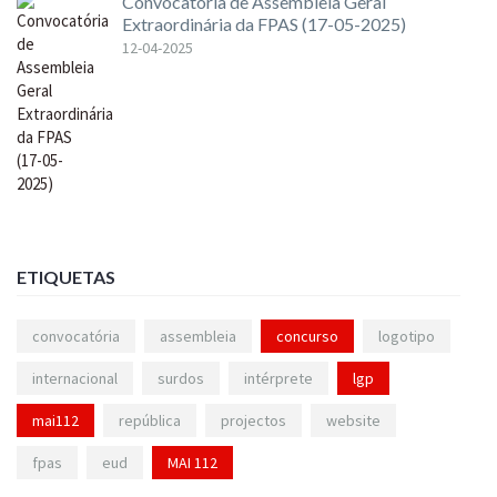
Convocatória de Assembleia Geral
Extraordinária da FPAS (17-05-2025)
12-04-2025
ETIQUETAS
convocatória
assembleia
concurso
logotipo
internacional
surdos
intérprete
lgp
mai112
república
projectos
website
fpas
eud
MAI 112