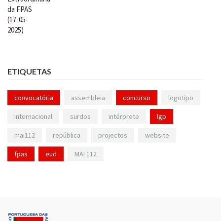
ETIQUETAS
convocatória
assembleia
concurso
logotipo
internacional
surdos
intérprete
lgp
mai112
república
projectos
website
fpas
eud
MAI 112